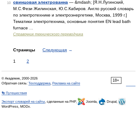
свинцовая электрованна
— &mdash; [Я.Н.Лугинский,
10
М.С.Фези Жилинская, Ю.С.Кабиров. Англо русский словарь
по электротехнике и электроэнергетике, Москва, 1999 г.]
Тематики электротехника, основные понятия EN lead bath
furnace …
Справочник технического переводчика
Страницы
Следующая
→
1
2
© Академик, 2000-2026
18+
Обратная связь:
Техподдержка
,
Реклама на сайте
👣 Путешествия
Экспорт словарей на сайты
, сделанные на PHP,
Joomla,
Drupal,
WordPress, MODx.