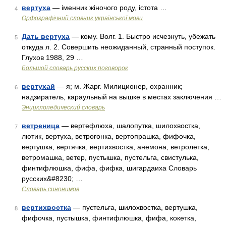
вертуха
— іменник жіночого роду, істота …
4
Орфографічний словник української мови
Дать вертуха
— кому. Волг. 1. Быстро исчезнуть, убежать
5
откуда л. 2. Совершить неожиданный, странный поступок.
Глухов 1988, 29 …
Большой словарь русских поговорок
вертухай
— я; м. Жарг. Милиционер, охранник;
6
надзиратель, караульный на вышке в местах заключения …
Энциклопедический словарь
ветреница
— вертефлюха, шалопутка, шилохвостка,
7
лютик, вертуха, ветрогонка, вертопрашка, фифочка,
вертушка, вертячка, вертихвостка, анемона, ветролетка,
ветромашка, ветер, пустышка, пустельга, свистулька,
финтифлюшка, фифа, фифка, шигардаиха Словарь
русских&#8230; …
Словарь синонимов
вертихвостка
— пустельга, шилохвостка, вертушка,
8
фифочка, пустышка, финтифлюшка, фифа, кокетка,