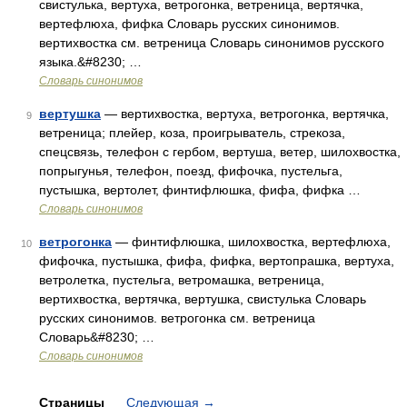
свистулька, вертуха, ветрогонка, ветреница, вертячка,
вертефлюха, фифка Словарь русских синонимов.
вертихвостка см. ветреница Словарь синонимов русского
языка.&#8230; …
Словарь синонимов
вертушка
— вертихвостка, вертуха, ветрогонка, вертячка,
9
ветреница; плейер, коза, проигрыватель, стрекоза,
спецсвязь, телефон с гербом, вертуша, ветер, шилохвостка,
попрыгунья, телефон, поезд, фифочка, пустельга,
пустышка, вертолет, финтифлюшка, фифа, фифка …
Словарь синонимов
ветрогонка
— финтифлюшка, шилохвостка, вертефлюха,
10
фифочка, пустышка, фифа, фифка, вертопрашка, вертуха,
ветролетка, пустельга, ветромашка, ветреница,
вертихвостка, вертячка, вертушка, свистулька Словарь
русских синонимов. ветрогонка см. ветреница
Словарь&#8230; …
Словарь синонимов
Страницы
Следующая
→