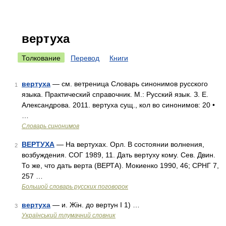
вертуха
Толкование
Перевод
Книги
вертуха
— см. ветреница Словарь синонимов русского
1
языка. Практический справочник. М.: Русский язык. З. Е.
Александрова. 2011. вертуха сущ., кол во синонимов: 20 •
…
Словарь синонимов
ВЕРТУХА
— На вертухах. Орл. В состоянии волнения,
2
возбуждения. СОГ 1989, 11. Дать вертуху кому. Сев. Двин.
То же, что дать верта (ВЕРТА). Мокиенко 1990, 46; СРНГ 7,
257 …
Большой словарь русских поговорок
вертуха
— и. Жін. до вертун I 1) …
3
Український тлумачний словник