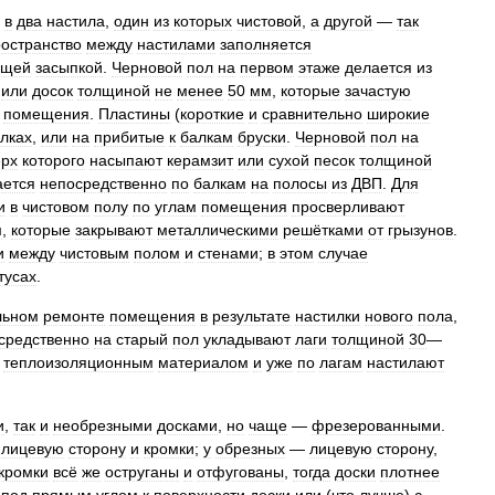
,
в
два
настила
,
один
из
которых
чистовой
,
а
другой
—
так
остранство
между
настилами
заполняется
ющей
засыпкой
.
Черновой
пол
на
первом
этаже
делается
из
или
досок
толщиной
не
менее
50
мм
,
которые
зачастую
помещения
.
Пластины
(
короткие
и
сравнительно
широкие
лках
,
или
на
прибитые
к
балкам
бруски
.
Черновой
пол
на
ерх
которого
насыпают
керамзит
или
сухой
песок
толщиной
ается
непосредственно
по
балкам
на
полосы
из
ДВП
.
Для
и
в
чистовом
полу
по
углам
помещения
просверливают
м
,
которые
закрывают
металлическими
решётками
от
грызунов
.
и
между
чистовым
полом
и
стенами
;
в
этом
случае
тусах
.
льном
ремонте
помещения
в
результате
настилки
нового
пола
,
средственно
на
старый
пол
укладывают
лаги
толщиной
30
—
теплоизоляционным
материалом
и
уже
по
лагам
настилают
и
,
так
и
необрезными
досками
,
но
чаще
—
фрезерованными
.
лицевую
сторону
и
кромки
;
у
обрезных
—
лицевую
сторону
,
кромки
всё
же
оструганы
и
отфугованы
,
тогда
доски
плотнее