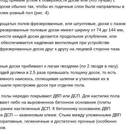
под
прямым
углом
к
поверхности
доски
или
(
что
лучше
)
с
доски
обычно
так
,
чтобы
их
годичные
слои
были
направлены
в
олее
ровный
пол
(
рис
.
4
).
дощатых
полов
фрезерованные
,
или
шпунтовые
,
доски
с
пазом
резерованные
половые
доски
имеют
ширину
от
74
до
144
мм
,
ности
каждой
доски
делается
продольное
углубление
,
или
обеспечивается
надёжная
вентиляция
при
устройстве
фрезерованных
досок
друг
к
другу
на
лицевой
стороне
паза
нные
доски
прибивают
к
лагам
гвоздями
(
по
2
гвоздя
в
лагу
).
оздей
должна
в
2
,
5
раза
превышать
толщину
досок
,
то
есть
емного
наискось
,
сплющивая
шляпки
и
утапливая
их
в
ешали
пристрожке
досок
при
отделке
пола
.
полы
нередко
покрывают
ДВП
или
ДСП
.
Для
настилки
пола
вают
либо
на
выровненное
бетонное
основание
(
плиты
ранее
настеленные
ДСП
.
К
бетонному
основанию
ДВП
и
ДСП
—
казеиновым
клеем
.
Стыки
между
уложенными
ДВП
коративные
,
гигиеничные
и
достаточно
прочные
(
особенно
ров
.