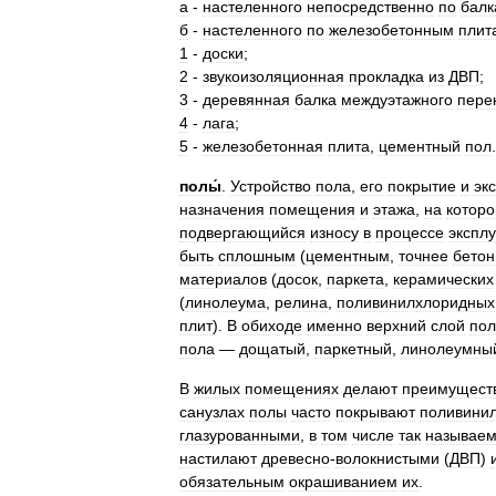
а
-
настеленного
непосредственно
по
балк
б
-
настеленного
по
железобетонным
плит
1
-
доски
;
2
-
звукоизоляционная
прокладка
из
ДВП
;
3
-
деревянная
балка
междуэтажного
пере
4
-
лага
;
5
-
железобетонная
плита
,
цементный
пол
.
полы́
.
Устройство
пола
,
его
покрытие
и
эк
назначения
помещения
и
этажа
,
на
котор
подвергающийся
износу
в
процессе
экспл
быть
сплошным
(
цементным
,
точнее
бето
материалов
(
досок
,
паркета
,
керамических
(
линолеума
,
релина
,
поливинилхлоридных
плит
).
В
обиходе
именно
верхний
слой
пол
пола
—
дощатый
,
паркетный
,
линолеумны
В
жилых
помещениях
делают
преимущест
санузлах
полы
часто
покрывают
поливини
глазурованными
,
в
том
числе
так
называе
настилают
древесно
-
волокнистыми
(
ДВП
)
обязательным
окрашиванием
их
.