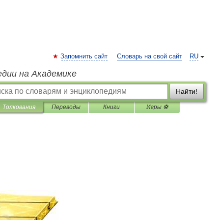
Запомнить сайт
Словарь на свой сайт
RU
едии на Академике
Найти!
Толкования
Переводы
Книги
Игры ⚽