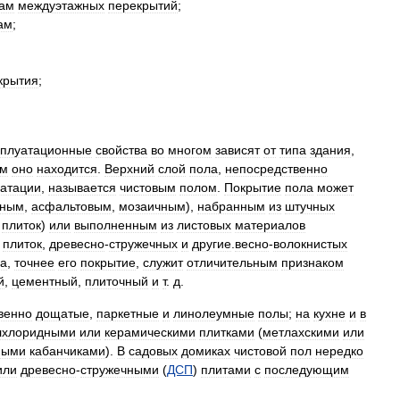
ам
междуэтажных
перекрытий
;
ам
;
крытия
;
сплуатационные
свойства
во
многом
зависят
от
типа
здания
,
ом
оно
находится
.
Верхний
слой
пола
,
непосредственно
уатации
,
называется
чистовым
полом
.
Покрытие
пола
может
нным
,
асфальтовым
,
мозаичным
),
набранным
из
штучных
плиток
)
или
выполненным
из
листовых
материалов
плиток
,
древесно
-
стружечных
и
другие
.
весно
-
волокнистых
а
,
точнее
его
покрытие
,
служит
отличительным
признаком
й
,
цементный
,
плиточный
и
т
.
д
.
венно
дощатые
,
паркетные
и
линолеумные
полы
;
на
кухне
и
в
лхлоридными
или
керамическими
плитками
(
метлахскими
или
мыми
кабанчиками
).
В
садовых
домиках
чистовой
пол
нередко
или
древесно
-
стружечными
(
ДСП
)
плитами
с
последующим