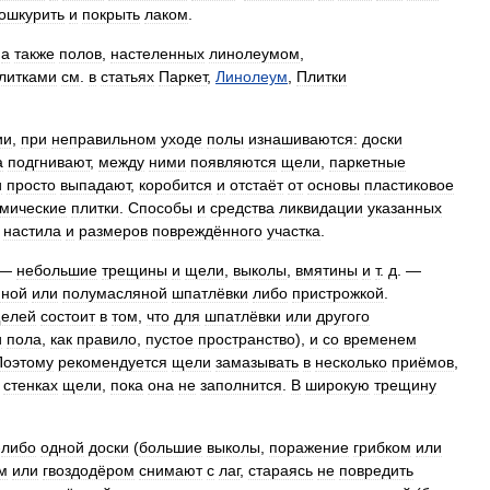
ошкурить
и
покрыть
лаком
.
,
а
также
полов
,
настеленных
линолеумом
,
литками
см
.
в
статьях
Паркет
,
Линолеум
,
Плитки
ии
,
при
неправильном
уходе
полы
изнашиваются:
доски
а
подгнивают
,
между
ними
появляются
щели
,
паркетные
и
просто
выпадают
,
коробится
и
отстаёт
от
основы
пластиковое
мические
плитки
.
Способы
и
средства
ликвидации
указанных
настила
и
размеров
повреждённого
участка
.
—
небольшие
трещины
и
щели
,
выколы
,
вмятины
и
т
.
д
. —
яной
или
полумасляной
шпатлёвки
либо
пристрожкой
.
елей
состоит
в
том
,
что
для
шпатлёвки
или
другого
и
пола
,
как
правило
,
пустое
пространство
),
и
со
временем
Поэтому
рекомендуется
щели
замазывать
в
несколько
приёмов
,
стенках
щели
,
пока
она
не
заполнится
.
В
широкую
трещину
-
либо
одной
доски
(
большие
выколы
,
поражение
грибком
или
м
или
гвоздодёром
снимают
с
лаг
,
стараясь
не
повредить