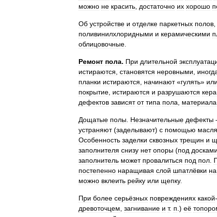
можно
не
красить
,
достаточно
их
хорошо
п
Об
устройстве
и
отделке
паркетных
полов
поливинилхлоридными
и
керамическими
п
облицовочные
.
Ремонт
пола
.
При
длительной
эксплуатац
истираются
,
становятся
неровными
,
иногд
планки
истираются
,
начинают
«
гулять
»
ил
покрытие
,
истираются
и
разрушаются
кера
дефектов
зависят
от
типа
пола
,
материала
Дощатые
полы
.
Незначительные
дефекты
устраняют
(
заделывают
)
с
помощью
масл
Особенность
заделки
сквозных
трещин
и
щ
заполнителя
снизу
нет
опоры
(
под
доскам
заполнитель
может
провалиться
под
пол
.
постепенно
наращивая
слой
шпатлёвки
на
можно
вклеить
рейку
или
щепку
.
При
более
серьёзных
повреждениях
какой
древоточцем
,
загнивание
и
т
.
п
.)
её
топоро