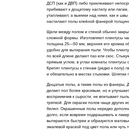
ДСП
(
как
и
ДВП
)
либо
приклеивают
непоср
прибивают
к
дощатому
настилу
или
лагам
утапливают
,
а
выемки
над
ними
,
как
и
швы
настилают
полы
клеёной
фанерой
толщин
Щели
между
полом
и
стеной
обычно
закры
сложной
формы
.
Изготовляют
плинтусы
ч
толщина
25
—
50
мм
;
верхняя
его
кромка
о
удобно
для
вытирания
пыли
.
Чтобы
плинту
по
всей
длине
делают
паз
или
скос
.
Стыку
прямым
углом
;
в
углах
комнаты
плинтусы
Крепят
плинтусы
к
стенам
(
редко
к
полу
)
г
и
обязательно
в
местах
стыковки
.
Шляпки
Дощатые
полы
,
а
также
полы
из
фанеры
,
делает
пол
более
красивым
,
но
и
улучшае
восприимчив
к
сырости
,
не
впитывает
пыл
тряпкой
.
Для
окраски
полов
чаще
других
и
белил
.
Окрашенные
полы
нередко
дополн
долго
,
если
вовремя
подкрашивать
и
лакир
вытираются
быстрее
и
образуются
матовы
эмалевой
краской
под
цвет
пола
или
чуть