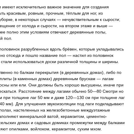
и
имеют
исключительно
важное
значение
для
создания
ыть
красивым
,
ровным
,
прочным
,
тёплым
для
ног
,
из
уборке
,
в
некоторых
случаях
—
нечувствительным
к
сырости
;
ещение
от
холода
и
сырости
,
на
втором
этаже
и
выше
—
лее
полно
этим
условиям
отвечают
деревянные
полы
,
ый
пол
.
половинок
разрубленных
вдоль
брёвен
,
которые
укладывались
нно
отсюда
и
пошло
название
пол
—
настил
из
половинок
стали
использоваться
доски
различной
толщины
и
ширины
.
твенно
по
балкам
перекрытия
(
в
деревянных
домах
),
либо
по
плиты
(
в
каменных
домах
)
деревянным
брускам
—
лагам
осны
или
ели
.
Они
должны
быть
хорошо
высушены
,
иначе
при
ескаться
.
Расстояние
между
лагами
обычно
50
—
80
Смотри
но
м
при
толщине
лаг
50
мм
и
даже
120
—
130
см
при
толщине
лаг
40
мм
).
Для
улучшения
звукоизоляции
под
лаги
подкладывают
полах
,
настеленных
на
железобетонные
междуэтажные
аполняют
минеральной
ватой
,
керамзитом
,
цементно
-
сельских
домах
и
садовых
домиках
промежутки
между
балками
няют
опилками
,
войлоком
,
керамзитом
,
сухим
мхом
.