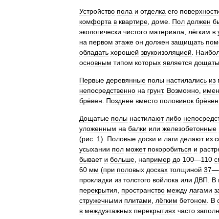
Устройство
пола
и
отделка
его
поверхност
комфорта
в
квартире
,
доме
.
Пол
должен
б
экологически
чистого
материала
,
лёгким
в
на
первом
этаже
он
должен
защищать
пом
обладать
хорошей
звукоизоляцией
.
Наибо
основным
типом
которых
является
дощат
Первые
деревянные
полы
настилались
из
непосредственно
на
грунт
.
Возможно
,
име
брёвен
.
Позднее
вместо
половинок
брёвен
Дощатые
полы
настилают
либо
непосредс
уложенным
на
балки
или
железобетонные
(
рис
.
1
).
Половые
доски
и
лаги
делают
из
с
усыхании
пол
может
покоробиться
и
растр
бывает
и
больше
,
например
до
100
—
110
с
60
мм
(
при
половых
досках
толщиной
37
—
прокладки
из
толстого
войлока
или
ДВП
.
В
перекрытия
,
пространство
между
лагами
з
стружечными
плитами
,
лёгким
бетоном
.
В
в
междуэтажных
перекрытиях
часто
запол