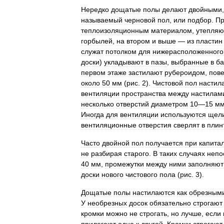
Нередко
дощатые
полы
делают
двойными
называемый
черновой
пол
,
или
подбор
.
Пр
теплоизоляционным
материалом
,
утепля
горбылей
,
на
втором
и
выше
—
из
пластин
служат
потолком
для
нижерасположенного
доски
)
укладывают
в
пазы
,
выбранные
в
ба
первом
этаже
застилают
рубероидом
,
пов
около
50
мм
(
рис
.
2
).
Чистовой
пол
настил
вентиляции
пространства
между
настилам
несколько
отверстий
диаметром
10
—
15
м
Иногда
для
вентиляции
используются
щел
вентиляционные
отверстия
сверлят
в
плин
Часто
двойной
пол
получается
при
капита
не
разбирая
старого
.
В
таких
случаях
непо
40
мм
,
промежутки
между
ними
заполняют
доски
нового
чистового
пола
(
рис
.
3
).
Дощатые
полы
настилаются
как
обрезным
У
необрезных
досок
обязательно
строгают
кромки
можно
не
строгать
,
но
лучше
,
если