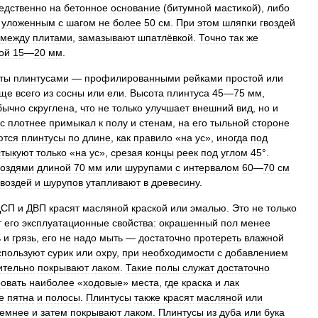
едственно
на
бетонное
основание
(
битумной
мастикой
),
либо
,
уложенным
с
шагом
не
более
50
см
.
При
этом
шляпки
гвоздей
между
плитами
,
замазывают
шпатлёвкой
.
Точно
так
же
ой
15
—
20
мм
.
ты
плинтусами
—
профилированными
рейками
простой
или
аще
всего
из
сосны
или
ели
.
Высота
плинтуса
45
—
75
мм
,
бычно
скруглена
,
что
не
только
улучшает
внешний
вид
,
но
и
с
плотнее
примыкал
к
полу
и
стенам
,
на
его
тыльной
стороне
ются
плинтусы
по
длине
,
как
правило
«
на
ус
»,
иногда
под
стыкуют
только
«
на
ус
»,
срезая
концы
реек
под
углом
45
°.
воздями
длиной
70
мм
или
шурупами
с
интервалом
60
—
70
см
гвоздей
и
шурупов
утапливают
в
древесину
.
ДСП
и
ДВП
красят
масляной
краской
или
эмалью
.
Это
не
только
т
его
эксплуатационные
свойства:
окрашенный
пол
менее
ь
и
грязь
,
его
не
надо
мыть
—
достаточно
протереть
влажной
спользуют
сурик
или
охру
,
при
необходимости
с
добавлением
ительно
покрывают
лаком
.
Такие
полы
служат
достаточно
овать
наиболее
«
ходовые
»
места
,
где
краска
и
лак
е
пятна
и
полосы
.
Плинтусы
также
красят
масляной
или
темнее
и
затем
покрывают
лаком
.
Плинтусы
из
дуба
или
бука