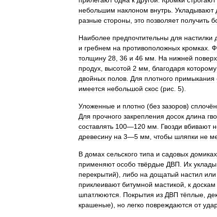
прилегают
одна
к
другой
.
Кромки
строгают
небольшим
наклоном
внутрь
.
Укладывают
разные
стороны
,
это
позволяет
получить
б
Наиболее
предпочтительны
для
настилки
и
гребнем
на
противоположных
кромках
.
Ф
толщину
28
,
36
и
46
мм
.
На
нижней
поверх
продух
,
высотой
2
мм
,
благодаря
которому
двойных
полов
.
Для
плотного
примыкания
имеется
небольшой
скос
(
рис
.
5
).
Уложенные
и
плотно
(
без
зазоров
)
сплочё
Для
прочного
закрепления
досок
длина
гв
составлять
100
—
120
мм
.
Гвозди
вбивают
н
древесину
на
3
—
5
мм
,
чтобы
шляпки
не
м
В
домах
сельского
типа
и
садовых
домиках
применяют
особо
твёрдые
ДВП
.
Их
уклады
перекрытий
),
либо
на
дощатый
настил
или
приклеивают
битумной
мастикой
,
к
доскам
шпатлюются
.
Покрытия
из
ДВП
тёплые
,
де
крашеные
),
но
легко
повреждаются
от
уда